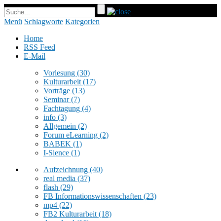
Menü
Schlagworte
Kategorien
Home
RSS Feed
E-Mail
Vorlesung
(30)
Kulturarbeit
(17)
Vorträge
(13)
Seminar
(7)
Fachtagung
(4)
info
(3)
Allgemein
(2)
Forum eLearning
(2)
BABEK
(1)
I-Sience
(1)
Aufzeichnung
(40)
real media
(37)
flash
(29)
FB Informationswissenschaften
(23)
mp4
(22)
FB2 Kulturarbeit
(18)