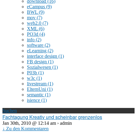
download
(16)
eCampus
(9)
BWL
(9)
mov
(7)
web2.0
(7)
XML
(6)
PO3d
(4)
info
(2)
software
(2)
eLearning
(2)
interface design
(1)
FB design
(1)
Sozialwesen
(1)
P03b
(1)
w3c
(1)
livestream
(1)
ElternUni
(1)
semantic
(1)
isience
(1)
Suchen
Fachtagung Kreativ und scheinbar grenzenlos
Jan 30th, 2010 @ 12:14 am › admin
↓ Zu den Kommentaren