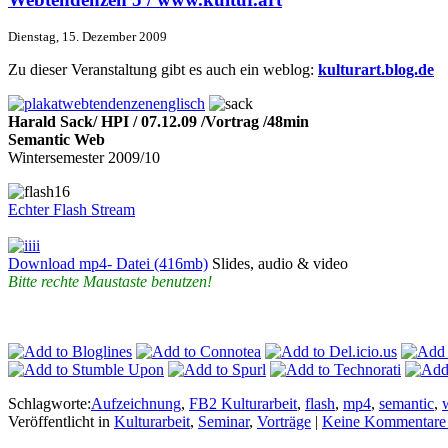
Dienstag, 15. Dezember 2009
Zu dieser Veranstaltung gibt es auch ein weblog:
kulturart.blog.de
Harald Sack/ HPI / 07.12.09 /Vortrag /48min
Semantic Web
Wintersemester 2009/10
Echter Flash Stream
Download mp4- Datei (416mb)
Slides, audio & video
Bitte rechte Maustaste benutzen!
Schlagworte:
Aufzeichnung
,
FB2 Kulturarbeit
,
flash
,
mp4
,
semantic
,
Veröffentlicht in
Kulturarbeit
,
Seminar
,
Vorträge
|
Keine Kommentare