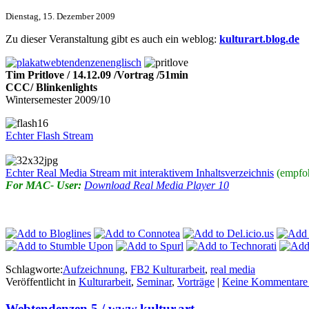
Dienstag, 15. Dezember 2009
Zu dieser Veranstaltung gibt es auch ein weblog:
kulturart.blog.de
Tim Pritlove / 14.12.09 /Vortrag /51min
CCC/ Blinkenlights
Wintersemester 2009/10
Echter Flash Stream
Echter Real Media Stream mit interaktivem Inhaltsverzeichnis
(empfo
For MAC- User:
Download Real Media Player 10
Schlagworte:
Aufzeichnung
,
FB2 Kulturarbeit
,
real media
Veröffentlicht in
Kulturarbeit
,
Seminar
,
Vorträge
|
Keine Kommentare
Webtendenzen 5 / www.kultur.art