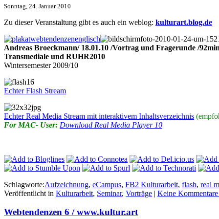
Sonntag, 24. Januar 2010
Zu dieser Veranstaltung gibt es auch ein weblog:
kulturart.blog.de
Andreas Broeckmann/ 18.01.10 /Vortrag und Fragerunde /92mi
Transmediale und RUHR2010
Wintersemester 2009/10
Echter Flash Stream
Echter Real Media Stream mit interaktivem Inhaltsverzeichnis
(empfo
For MAC- User:
Download Real Media Player 10
Schlagworte:
Aufzeichnung
,
eCampus
,
FB2 Kulturarbeit
,
flash
,
real 
Veröffentlicht in
Kulturarbeit
,
Seminar
,
Vorträge
|
Keine Kommentare
Webtendenzen 6 / www.kultur.art