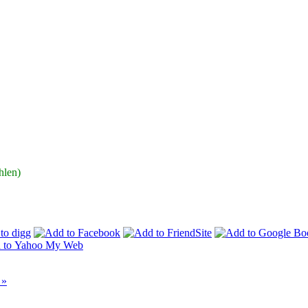
hlen)
 »