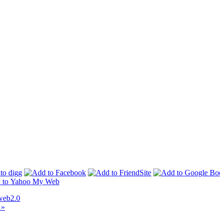
web2.0
 »