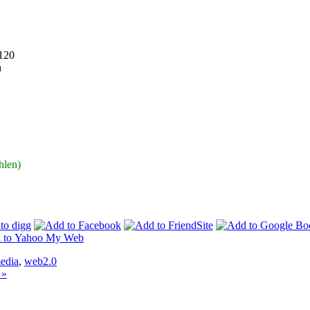
n
hlen)
media
,
web2.0
 »